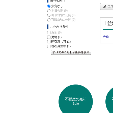
情報公開日
指定なし
全
本日公開
(0)
3日以内に公開
(0)
7日以内に公開
(0)
上益
こだわり条件
角地
(0)
寺迫
更地
(1)
即引渡し可
(1)
現在募集中
(1)
すべてのこだわり条件を見る
不動産の売却
Sale