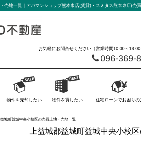
・売地一覧｜アパマンショップ熊本東店(賃貸)・スミタス熊本東店(売買
お気軽にお問合せください（営業時間10:00～18:0
096-369-
物件を売却したい
物件を貸したい
住宅ローンでお困りの
不動産売却
不動産売却の流れ
物件無料査定
管理について
空き家管理
郡益城町益城中央小校区の売買土地・売地一覧
上益城郡益城町益城中央小校区