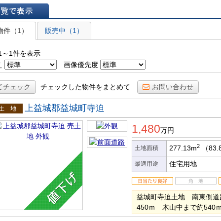
表示
物件（1）
販売中（1）
1～1件を表示
え
画像優先度
てチェック
チェックした物件をまとめて
お問い合わせ
上益城郡益城町寺迫
土地
1,480
万円
2
277.13m
（83.
土地面積
住宅用地
最適用途
益城町寺迫土地 南東側道
450ｍ 木山中まで約540