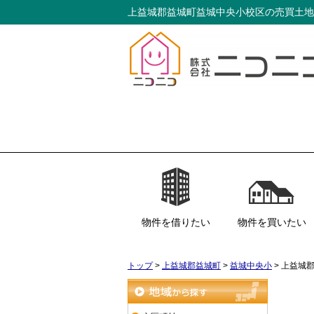
上益城郡益城町益城中央小校区の売買土地
物件を借りたい
物件を買いたい
居住用
事業用
駐車場
土地
アパマンショップ
一戸建て
マンション
土地
事業用物件
収益物件
サイト
トップ
>
上益城郡益城町
>
益城中央小
>
上益城
地域から探す