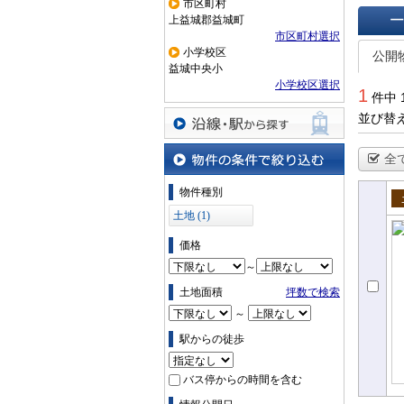
市区町村
上益城郡益城町
市区町村選択
一覧で
小学校区
公開
益城中央小
小学校区選択
1
件中 
並び替
沿線・駅から探す
全
物件の条件で絞り込む
物件種別
売
土地 (1)
価格
～
土地面積
坪数で検索
～
駅からの徒歩
バス停からの時間を含む