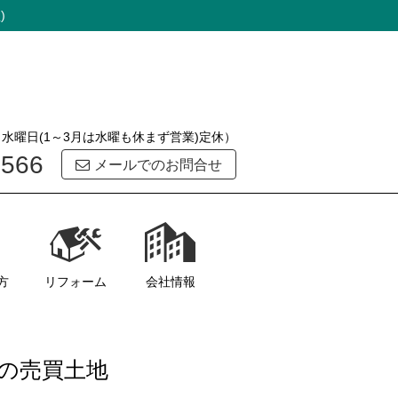
)
0 水曜日(1～3月は水曜も休まず営業)定休）
8566
メールでのお問合せ
方
リフォーム
会社情報
会社概要
代表挨拶
スタッフ紹介
お客様の声
よくある質問
ブログ
お問い合わせ
の売買土地