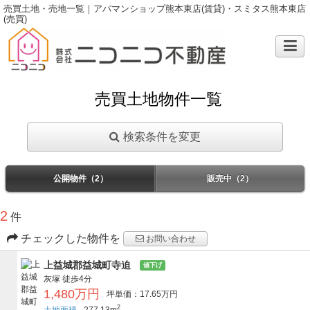
売買土地・売地一覧｜アパマンショップ熊本東店(賃貸)・スミタス熊本東店
(売買)
売買土地物件一覧
検索条件を変更
公開物件（2）
販売中（2）
2
件
チェックした物件を
お問い合わせ
上益城郡益城町寺迫
値下げ
灰塚
徒歩4分
1,480万円
坪単価：17.65万円
2
土地面積
277.13m