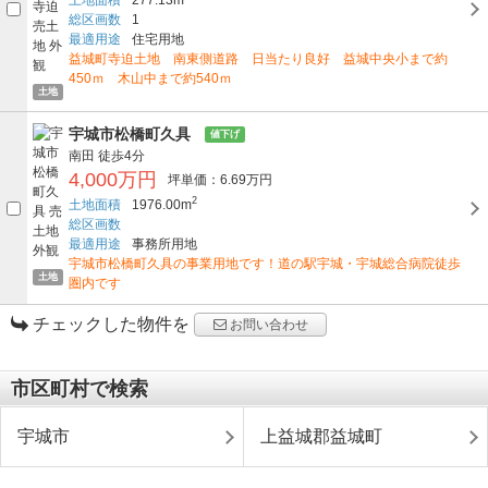
総区画数
1
最適用途
住宅用地
益城町寺迫土地 南東側道路 日当たり良好 益城中央小まで約
450ｍ 木山中まで約540ｍ
土地
宇城市松橋町久具
値下げ
南田
徒歩4分
4,000万円
坪単価：6.69万円
2
土地面積
1976.00m
総区画数
最適用途
事務所用地
宇城市松橋町久具の事業用地です！道の駅宇城・宇城総合病院徒歩
土地
圏内です
チェックした物件を
お問い合わせ
市区町村で検索
宇城市
上益城郡益城町